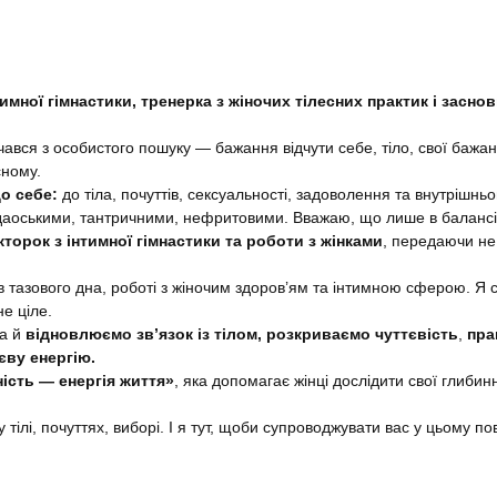
имної гімнастики, тренерка з жіночих тілесних практик і засно
ався з особистого пошуку — бажання відчути себе, тіло, свої бажа
сному.
о себе:
до тіла, почуттів, сексуальності, задоволення та внутрішнь
аоськими, тантричними, нефритовими. Вважаю, що лише в балансі т
торок з інтимної гімнастики та роботи з жінками
, передаючи не 
зів тазового дна, роботі з жіночим здоров’ям та інтимною сферою. Я
е ціле.
 а й
відновлюємо зв’язок із тілом, розкриваємо чуттєвість
,
пра
єву енергію.
ість — енергія життя»
, яка допомагає жінці дослідити свої глибин
 тілі, почуттях, виборі. І я тут, щоби супроводжувати вас у цьому по