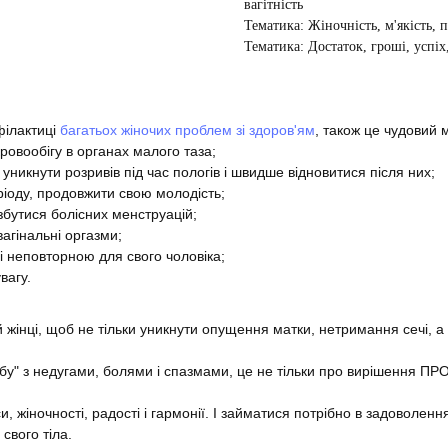
вагітність
Тематика: Жіночність, м'якість, п
Тематика: Достаток, гроші, успіх
філактиці
багатьох жіночих проблем зі здоров'ям
, також це чудовий
овообігу в органах малого таза;
 уникнути розривів під час пологів і швидше відновитися після них;
ріоду, продовжити свою молодість;
бутися болісних менструацій;
вагінальні оргазми;
і неповторною для свого чоловіка;
вагу.
 жінці, щоб не тільки уникнути опущення матки, нетримання сечі, а 
ьбу" з недугами, болями і спазмами, це не тільки про вирішення П
и, жіночності, радості і гармонії. І займатися потрібно в задоволенн
свого тіла.