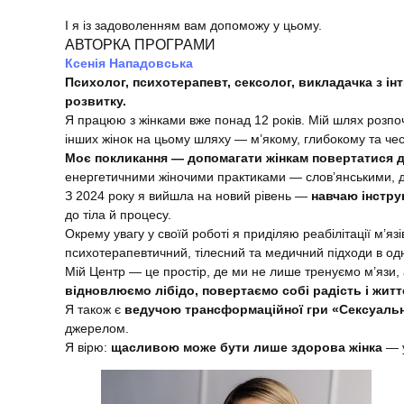
І я із задоволенням вам допоможу у цьому.
АВТОРКА ПРОГРАМИ
Ксенія Нападовська
Психолог, психотерапевт, сексолог, викладачка з інт
розвитку.
Я працюю з жінками вже понад 12 років. Мій шлях розпоч
інших жінок на цьому шляху — м’якому, глибокому та че
Моє покликання — допомагати жінкам повертатися д
енергетичними жіночими практиками — слов’янськими, д
З 2024 року я вийшла на новий рівень —
навчаю інструк
до тіла й процесу.
Окрему увагу у своїй роботі я приділяю реабілітації м’я
психотерапевтичний, тілесний та медичний підходи в одн
Мій Центр — це простір, де ми не лише тренуємо м’язи,
відновлюємо лібідо, повертаємо собі радість і житт
Я також є
ведучою трансформаційної гри «Сексуальн
джерелом.
Я вірю:
щасливою може бути лише здорова жінка
— у