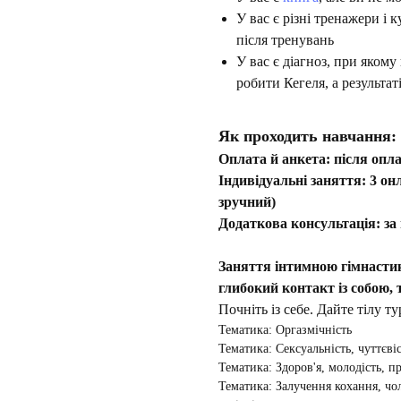
У вас є різні тренажери і к
після тренувань
У вас є діагноз, при якому
робити Кегеля, а результат
Як проходить навчання:
Оплата й анкета: після опл
Індивідуальні заняття: 3 он
зручний)
Додаткова консультація: за
Заняття інтимною гімнастик
глибокий контакт із собою, 
Почніть із себе. Дайте тілу 
Тематика: Оргазмічність
Тематика: Сексуальність, чуттєві
Тематика: Здоров'я, молодість, п
Тематика: Залучення кохання, чол