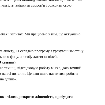
утливість, зміцнити здоров’я і розкрити свою
ребах і запитах. Ми працюємо з тим, що актуально
 анкету, і я складаю програму з урахуванням стану
ьного фону, способу життя та цілей.
60 хвилин).
ас техніці, відслідковую роботу м’язів, даю точний
ю на всі питання. Це ваш шанс навчитися робити
на дотик».
ок з тілом, розкрити жіночність, пробудити