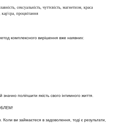
лавність, сексуальність, чуттєвість, магнетизм, краса
, кар'єра, процвітання
 метод комплексного вирішення вже наявних:
й значно поліпшити якість свого інтимного життя.
РОБЛЕМ!
я. Коли ви займаєтеся в задоволення, тоді є результати,