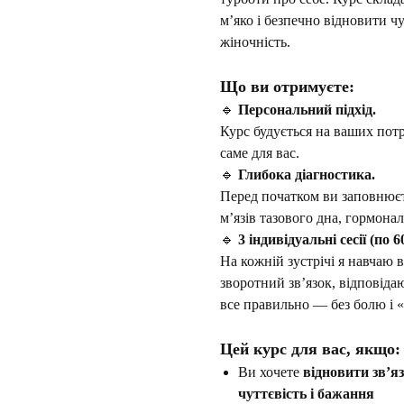
м’яко і безпечно відновити ч
жіночність.
Що ви отримуєте:
🔹
Персональний підхід.
Курс будується на ваших пот
саме для вас.
🔹
Глибока діагностика.
Перед початком ви заповнюєте
м’язів тазового дна, гормонал
🔹
3 індивідуальні сесії (по 
На кожній зустрічі я навчаю в
зворотний зв’язок, відповіда
все правильно — без болю і «
Цей курс для вас, якщо:
Ви хочете
відновити зв’яз
чуттєвість і бажання