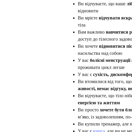
Ви відчуваєте, що ваше
лі
відновити
Ви мрієте
відчувати яскра
тіла
Вам важливо
навчитися р
доступ до тілесного задов
Ви хочете
відновитися пі
насильства над собою
У вас
болісні менструаці
проживати цикл легше
У вас є
сухість, дискомфор
Ви втомилися від того, щ
живості, немає відгуку, 
Ви відчуваєте, що тіло ніб
енергією та життям
Ви просто
хочете бути бл
м’яко, із задоволенням, п
Ви купили тренажер, але н
У вас є
книга
, але ви не м