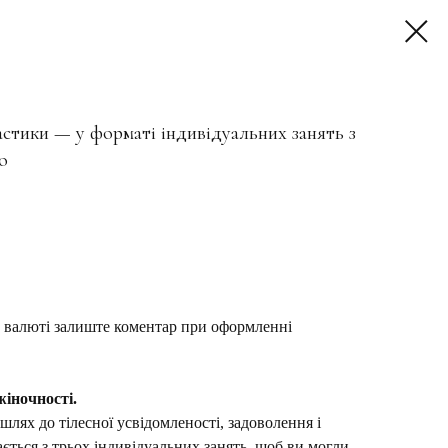
астики — у форматі індивідуальних занять з
ю
м валюті залиште коментар при оформленні
жіночності.
шлях до тілесної усвідомленості, задоволення і
ається з трьох індивідуальних занять, щоб ви могли