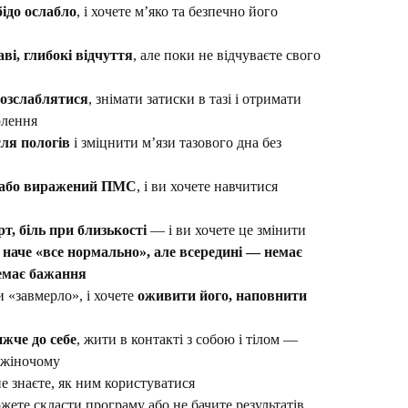
бідо ослабло
, і хочете м’яко та безпечно його
ві, глибокі відчуття
, але поки не відчуваєте свого
озслаблятися
, знімати затиски в тазі і отримати
олення
сля пологів
і зміцнити м’язи тазового дна без
ї або виражений ПМС
, і ви хочете навчитися
т, біль при близькості
— і ви хочете це змінити
о
наче «все нормально», але всередині — немає
немає бажання
и «завмерло», і хочете
оживити його, наповнити
ижче до себе
, жити в контакті з собою і тілом —
о-жіночому
е знаєте, як ним користуватися
ожете скласти програму або не бачите результатів