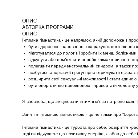
ОПИС
АВТОРКА ПРОГРАМИ
ОПИС
Інтимна гімнастика - це напрямок, який допоможе в про
бути здоровою і наповненою за рахунок поліпшення кр
підготуватися до пологів і зробити їх менш болісними,
відсунути або пом'якшити перебіг клімактеричного пе
полегшити передменструальний синдром, а також поз
позбутися аноргазмії і регулярно отримувати яскраві 
розширити свої сексуальні можливості і стати єдиною 
бути енергетично наповненою і привертати чоловічу у
Я впевнена, що зміцнювати інтимні м'язи потрібно кожній
Заняття інтимною гімнастикою - це не тільки про "борот
Інтимна гімнастика - це турбота про себе, розкриття крас
тоді ви відчуваєте цю позитивну енергію, любов до себе і 