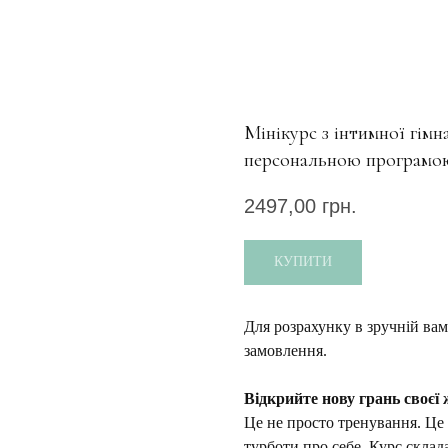
Мінікурс з інтимної гімн
персональною програмо
2497,00
грн.
КУПИТИ
Для розрахунку в зручній ва
замовлення.
Відкрийте нову грань своєї 
Це не просто тренування. Це 
турботи про себе. Курс склад