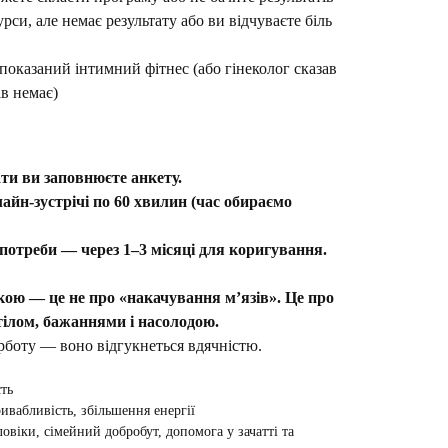
урси, але немає результату або ви відчуваєте біль
 показаний інтимний фітнес (або гінеколог сказав
ів немає)
ати ви заповнюєте анкету.
лайн-зустрічі по 60 хвилин (час обираємо
 потреби — через 1–3 місяці для коригування.
ою — це не про «накачування м’язів». Це про
тілом, бажаннями і насолодою.
турботу — воно відгукнеться вдячністю.
сть
ривабливість, збільшення енергії
овіки, сімейний добробут, допомога у зачатті та