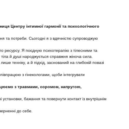
вниця Центру інтимної гармонії та психологічного
ння та потреби. Сьогодні я з вдячністю супроводжую
ого ресурсу. Я поєдную психотерапію з тілесними та
іла й душі народжується справжня жіноча сила.
лише техніку, а й підхід, заснований на глибокій повазі
 співпрацюю з гінекологами, щоби інтегрувати
цюємо з травмами, соромом, напругою,
ні установки, бажання та повернути контакт із внутрішнім
верненні до себе.